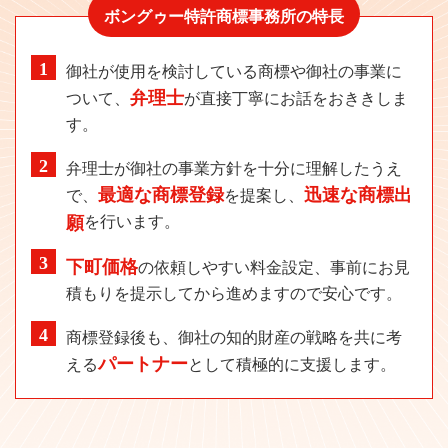
ボングゥー特許商標事務所の特長
御社が使用を検討している商標や御社の事業に
弁理士
ついて、
が直接丁寧にお話をおききしま
す。
弁理士が御社の事業方針を十分に理解したうえ
最適な商標登録
迅速な商標出
で、
を提案し、
願
を行います。
下町価格
の依頼しやすい料金設定、事前にお見
積もりを提示してから進めますので安心です。
商標登録後も、御社の知的財産の戦略を共に考
パートナー
える
として積極的に支援します。