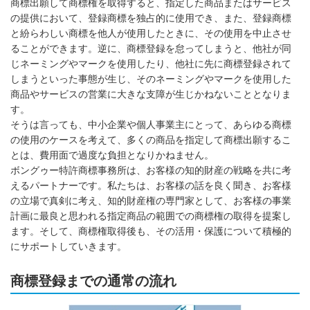
商標出願して商標権を取得すると、指定した商品またはサービス
の提供において、登録商標を独占的に使用でき、また、登録商標
と紛らわしい商標を他人が使用したときに、その使用を中止させ
ることができます。逆に、商標登録を怠ってしまうと、他社が同
じネーミングやマークを使用したり、他社に先に商標登録されて
しまうといった事態が生じ、そのネーミングやマークを使用した
商品やサービスの営業に大きな支障が生じかねないこととなりま
す。
そうは言っても、中小企業や個人事業主にとって、あらゆる商標
の使用のケースを考えて、多くの商品を指定して商標出願するこ
とは、費用面で過度な負担となりかねません。
ボングゥー特許商標事務所は、お客様の知的財産の戦略を共に考
えるパートナーです。私たちは、お客様の話を良く聞き、お客様
の立場で真剣に考え、知的財産権の専門家として、お客様の事業
計画に最良と思われる指定商品の範囲での商標権の取得を提案し
ます。そして、商標権取得後も、その活用・保護について積極的
にサポートしていきます。
商標登録までの通常の流れ